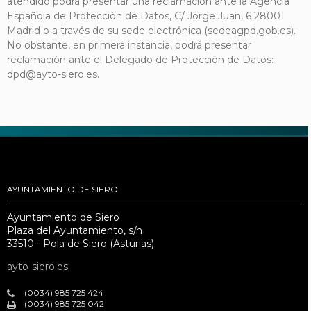
atendido podrá presentar una reclamación ante la Agencia
Española de Protección de Datos, C/ Jorge Juan, 6 28001
Madrid o a través de su sede electrónica (sedeagpd.gob.es).
No obstante, en primera instancia, podrá presentar
reclamación ante el Delegado de Protección de Datos:
dpd@ayto-siero.es.
AYUNTAMIENTO DE SIERO
Ayuntamiento de Siero
Plaza del Ayuntamiento, s/n
33510 - Pola de Siero (Asturias)
ayto-siero.es
(0034) 985 725 424
(0034) 985 725 042